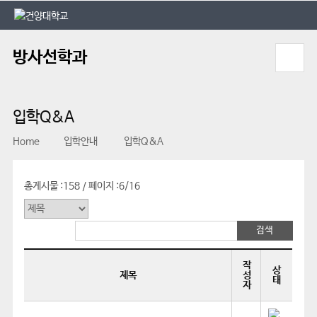
본문 바로가기
대메뉴 바로가기
방사선학과
입학Q&A
Home
입학안내
입학Q&A
총게시물 :
158
페이지 :
6/16
/
작
상
제목
성
태
자