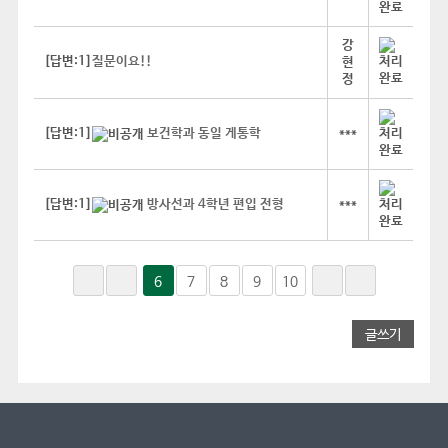
강
[답변:1]
질문이요!!
현
정
[답변:1]
보건학과 동일 게통학
***
[답변:1]
방사선과 4학년 편입 전형
***
6
7
8
9
10
글쓰기