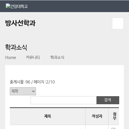
본문 바로가기
대메뉴 바로가기
방사선학과
학과소식
Home
커뮤니티
학과소식
총게시물 :
96
페이지 :
2/10
/
첨
제목
작성자
부