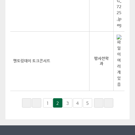
방사선학
멘토링데이 토크콘서트
과
1
2
3
4
5