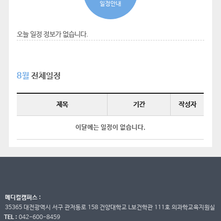
일정안내
오늘 일정 정보가 없습니다.
8월
전체일정
제목
기간
작성자
이달에는 일정이 없습니다.
메디컬캠퍼스 :
35365 대전광역시 서구 관저동로 158 건양대학교 L보건학관 111호 의과학교육지원실
TEL :
042-600-8459