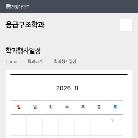
본문 바로가기
대메뉴 바로가기
응급구조학과
학과행사일정
Home
학과소개
학과행사일정
2026. 8
일
월
화
수
목
금
토
1