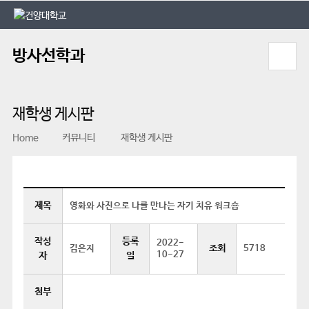
본문 바로가기
대메뉴 바로가기
방사선학과
재학생 게시판
Home
커뮤니티
재학생 게시판
제목
영화와 사진으로 나를 만나는 자기 치유 워크숍
작성
등록
2022-
조회
김은지
5718
10-27
자
일
첨부