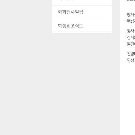
학과행사일정
방사
핵심
학생회조직도
방사
검사
발전
건양
임상