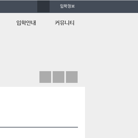
사
입학정보
이
트
맵
입학안내
커뮤니티
입학안내
학과소식
입학 홈페이지
포토앨범
FAQ
조감도 View
입학Q&A
재학생 게시판
언론속의 건양