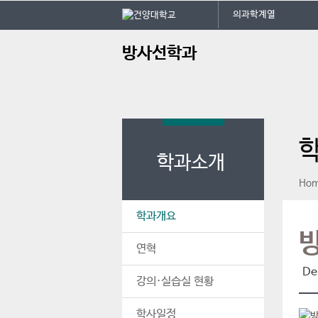
본문 바로가기
대메뉴 바로가기
의과학계열
주
방사선학과
메
뉴
학과소개
페이스북
인스타그램
print
Ho
학과개요
연혁
De
강의·실습실 현황
학사일정