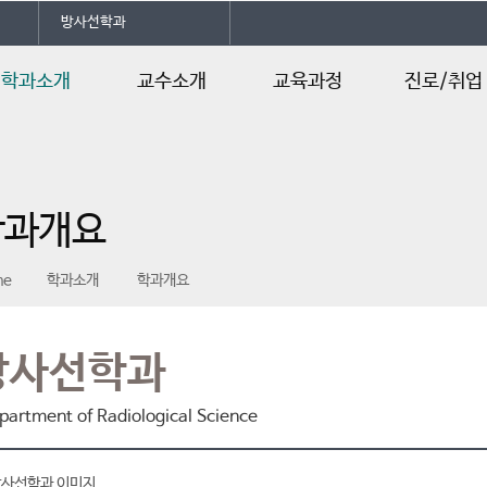
방사선학과
학과소개
교수소개
교육과정
진로/취업
학과개요
교수소개
교육과정
진로및자격증
연혁
수업계획서
동문회
학과개요
강의·실습실 현
관련사이트
황
me
학과소개
학과개요
학사일정
학과행사일정
학생회조직도
방사선학과
partment of Radiological Science