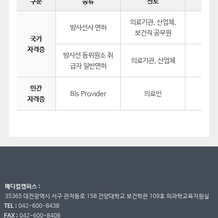
구분
종류
진로
시
의료기관, 산업체,
방사선사 면허
필기 
보건직 공무원
국가
자격증
방사선 동위원소 취
의료기관, 산업체
필
급자 일반면허
민간
Bls Provider
의료인
이론 
자격증
메디컬캠퍼스 :
35365 대전광역시 서구 관저동로 158 건양대학교 보건학관 109호 의과학교육지원실
TEL :
042-600-8438
FAX :
042-600-8408