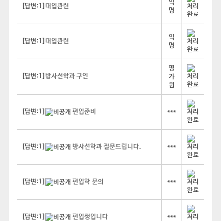
익
[답변:1]
대입관련
명
익
[답변:1]
대입관련
명
평
[답변:1]
방사선학과 구인
가
원
[답변:1]
편입준비
***
[답변:1]
방사선학과 질문드립니다.
***
[답변:1]
편입학 문의
***
[답변:1]
편입생입니다
***