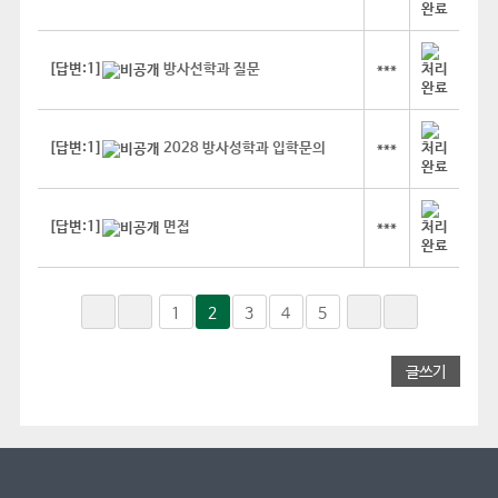
[답변:1]
방사선학과 질문
***
[답변:1]
2028 방사성학과 입학문의
***
[답변:1]
면접
***
1
2
3
4
5
글쓰기