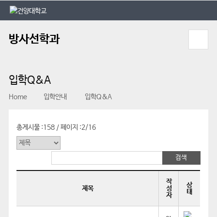
본문 바로가기
대메뉴 바로가기
방사선학과
입학Q&A
Home
입학안내
입학Q&A
총게시물 :
158
페이지 :
2/16
/
작
상
제목
성
태
자